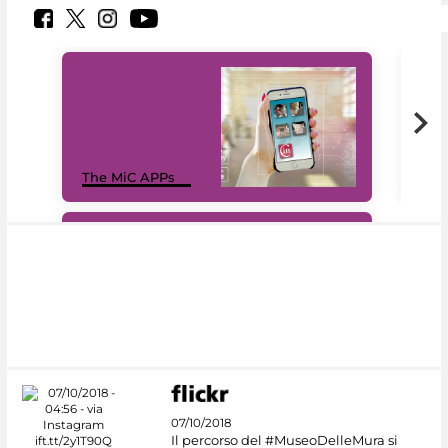
MiC
The MiC APPs
net
#DiscoverMiC
07/10/2018
Il percorso del #MuseoDelleMura si