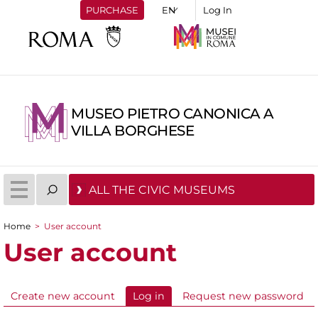
PURCHASE
Log In
MUSEO PIETRO CANONICA A
VILLA BORGHESE
ALL THE CIVIC MUSEUMS
Home
>
User account
You are here
User account
Create new account
Log in
(active tab)
Request new password
Primary tabs