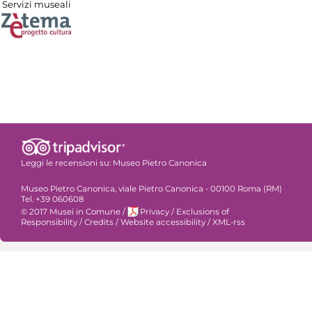
Servizi museali
Leggi le recensioni su:
Museo Pietro Canonica
Museo Pietro Canonica, viale Pietro Canonica - 00100 Roma (RM)
Tel. +39 060608
© 2017 Musei in Comune
/
Privacy
/
Exclusions of
Responsibility
/
Credits
/
Website accessibility
/
XML-rss