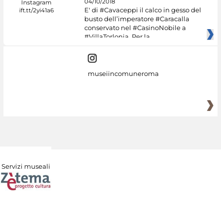
04/10/2018
E' di #Cavaceppi il calco in gesso del
busto dell’imperatore #Caracalla
conservato nel #CasinoNobile a
#VillaTorlonia. Per la
museiincomuneroma
Servizi museali