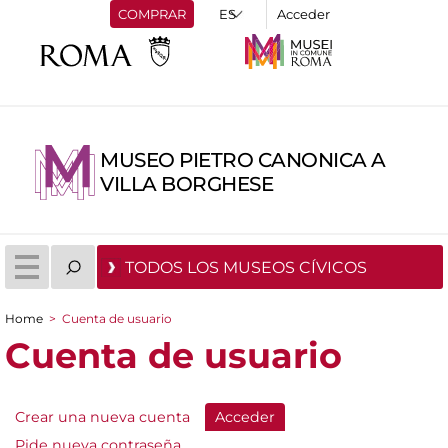
COMPRAR
Acceder
MUSEO PIETRO CANONICA A
VILLA BORGHESE
TODOS LOS MUSEOS CÍVICOS
Home
>
Cuenta de usuario
You are here
Cuenta de usuario
Crear una nueva cuenta
Acceder
(active tab)
Primary tabs
Pide nueva contraseña