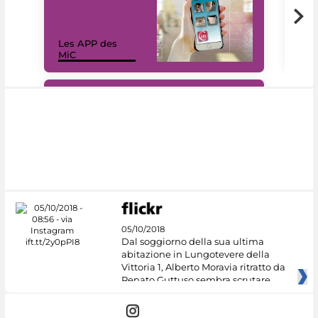
Les APP des
Les
MiC
rés
#DiscoverMiC
05/10/2018
Dal soggiorno della sua ultima
abitazione in Lungotevere della
Vittoria 1, Alberto Moravia ritratto da
Renato Guttuso sembra scrutare