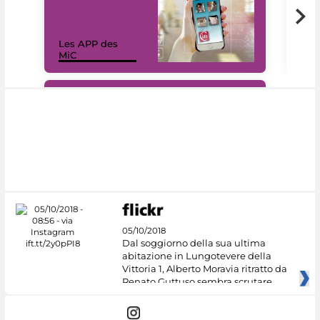
Les APP des
Les
MiC
rés
#DiscoverMiC
05/10/2018
Dal soggiorno della sua ultima
abitazione in Lungotevere della
Vittoria 1, Alberto Moravia ritratto da
Renato Guttuso sembra scrutare