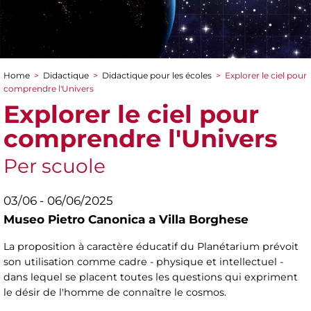
Home
>
Didactique
>
Didactique pour les écoles
>
Explorer le ciel pour
You are here
comprendre l'Univers
Explorer le ciel pour
comprendre l'Univers
Per scuole
03/06 - 06/06/2025
Museo Pietro Canonica a Villa Borghese
La proposition à caractère éducatif du Planétarium prévoit
son utilisation comme cadre - physique et intellectuel -
dans lequel se placent toutes les questions qui expriment
le désir de l'homme de connaître le cosmos.