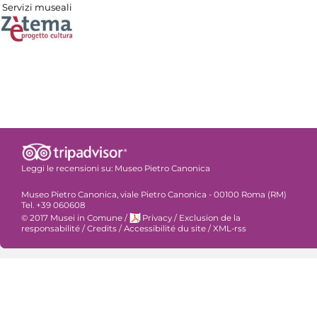
Servizi museali
Leggi le recensioni su:
Museo Pietro Canonica
Museo Pietro Canonica, viale Pietro Canonica - 00100 Roma (RM)
Tel. +39 060608
© 2017 Musei in Comune
/
Privacy
/
Exclusion de la
responsabilité
/
Credits
/
Accessibilité du site
/
XML-rss