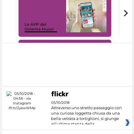
Il 
Le APP del
Mus
Sistema Musei
net
#DiscoverMiC
05/10/2018
Attraverso uno stretto passaggio con
una curiosa loggetta chiusa da una
bella vetrata a tortiglioni, si giunge
all'ultima stanza della