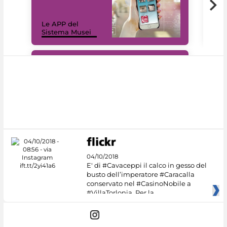
Il 
Le APP del
Mus
Sistema Musei
net
#DiscoverMiC
04/10/2018
E' di #Cavaceppi il calco in gesso del
busto dell’imperatore #Caracalla
conservato nel #CasinoNobile a
#VillaTorlonia. Per la