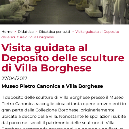
Home
>
Didattica
>
Didattica per tutti
>
Visita guidata al Deposito
Tu sei qui
delle sculture di Villa Borghese
Visita guidata al
Deposito delle sculture
di Villa Borghese
27/04/2017
Museo Pietro Canonica a Villa Borghese
Il deposito delle sculture di Villa Borghese presso il Museo
Pietro Canonica raccoglie circa ottanta opere provenienti in
gran parte dalla Collezione Borghese, originariamente
ubicate a decoro della villa. Nonostante le spoliazioni subite
dal parco nei secoli il patrimonio delle sculture di Villa