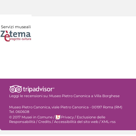
Servizi museali
Leggi le recensioni su:
Museo Pietro Canonica a Villa Borghese
Museo Pietro Canonica, viale Pietro Canonica - 00197 Roma (RM)
Tel. 060608
© 2017 Musei in Comune
/
Privacy
/
Esclusione delle
Responsabilità
/
Credits
/
Accessibilità del sito web
/
XML-rss