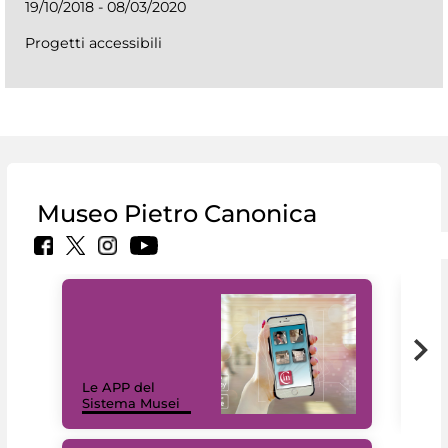
19/10/2018 - 08/03/2020
Progetti accessibili
Museo Pietro Canonica
Il 
Le APP del
Mus
Sistema Musei
net