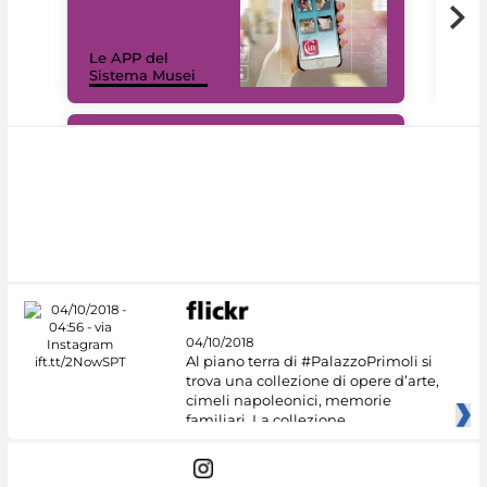
Il 
Le APP del
Mus
Sistema Musei
net
#DiscoverMiC
04/10/2018
Al piano terra di #PalazzoPrimoli si
trova una collezione di opere d’arte,
cimeli napoleonici, memorie
familiari. La collezione