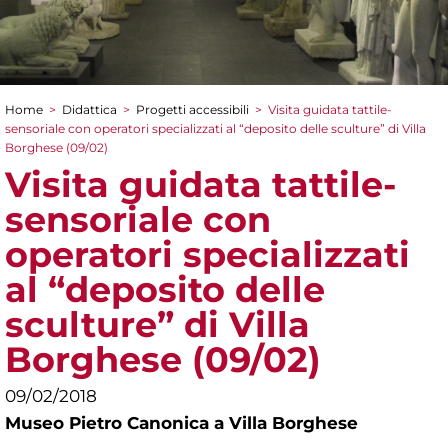
Home
>
Didattica
>
Progetti accessibili
>
Visita guidata tattile-
Tu sei qui
sensoriale con operatori specializzati al “deposito delle sculture” di Villa
Borghese (09/02)
Visita guidata tattile-
sensoriale con
operatori specializzati
al “deposito delle
sculture” di Villa
Borghese (09/02)
09/02/2018
Museo Pietro Canonica a Villa Borghese