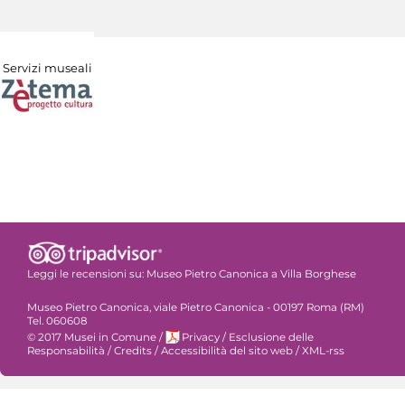
Servizi museali
Leggi le recensioni su:
Museo Pietro Canonica a Villa Borghese
Museo Pietro Canonica, viale Pietro Canonica - 00197 Roma (RM)
Tel. 060608
© 2017 Musei in Comune
/
Privacy
/
Esclusione delle
Responsabilità
/
Credits
/
Accessibilità del sito web
/
XML-rss