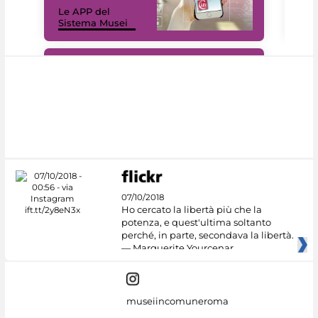
Le APP del
Mus
Sistema Musei
net
#DiscoverMiC
07/10/2018
Ho cercato la libertà più che la
potenza, e quest'ultima soltanto
perché, in parte, secondava la libertà.
— Marguerite Yourcenar
museiincomuneroma