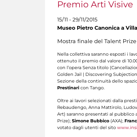
Premio Arti Visive
15/11 - 29/11/2015
Museo Pietro Canonica a Vill
Mostra finale del Talent Prize
Nella collettiva saranno esposti i lav
ottenuto il premio dal valore di 10.00
con l’opera Senza titolo (Cancellazi
Golden Jail | Discovering Subjectio
Sezione della continuità dello spazi
Prestinari
con Tango.
Oltre ai lavori selezionati dalla pres
Rebaudengo, Anna Mattirolo, Ludovic
Art) saranno presentati al pubblico a
Prize);
Simone Bubbico
(AXA);
Franc
votato dagli utenti del sito
www.insi