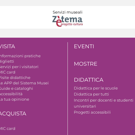
Servizi museali
VISITA
EVENTI
Informazioni pratiche
iglietti
MOSTRE
ervizi per i visitatori
MIC card
isite didattiche
DIDATTICA
Le APP del Sistema Musei
Didattica per le scuole
Guide e cataloghi
ccessibilità
Didattica per tutti
La tua opinione
Incontri per docenti e studenti
universitari
Progetti accessibili
ACQUISTA
MIC card