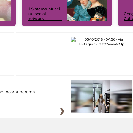
Il Sistema Musei
sui social
Goog
network
Cult
eiincomuneroma