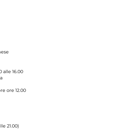
hese
 alle 16.00
ma
e ore 12.00
lle 21.00)