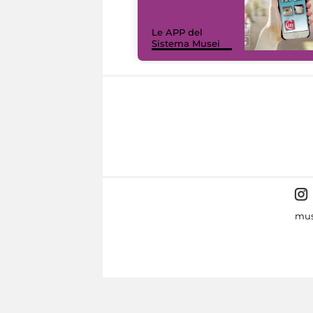
Le APP del
Sistema Musei
mus