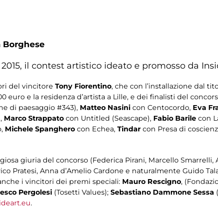
a Borghese
 2015, il contest artistico ideato e promosso da Insi
ori del vincitore
Tony Fiorentino
, che con l’installazione dal tit
0 euro e la residenza d’artista a Lille, e dei finalisti del concor
one di paesaggio #343),
Matteo Nasini
con Centocordo,
Eva Fra
n,
Marco Strappato
con Untitled (Seascape),
Fabio Barile
con L
o,
Michele Spanghero
con Echea,
Tindar
con Presa di coscienza
tigiosa giuria del concorso (Federica Pirani, Marcello Smarrelli,
o Pratesi, Anna d’Amelio Cardone e naturalmente Guido Talari
nche i vincitori dei premi speciali:
Mauro Rescigno
, (Fondazi
esco Pergolesi
(Tosetti Values);
Sebastiano Dammone Sessa
(
deart.eu
.