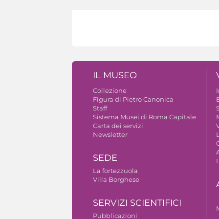
IL MUSEO
Collezione
Figura di Pietro Canonica
B
Staff
S
Sistema Musei di Roma Capitale
Carta dei servizi
V
Newsletter
A
SEDE
La fortezzuola
Villa Borghese
SERVIZI SCIENTIFICI
Pubblicazioni