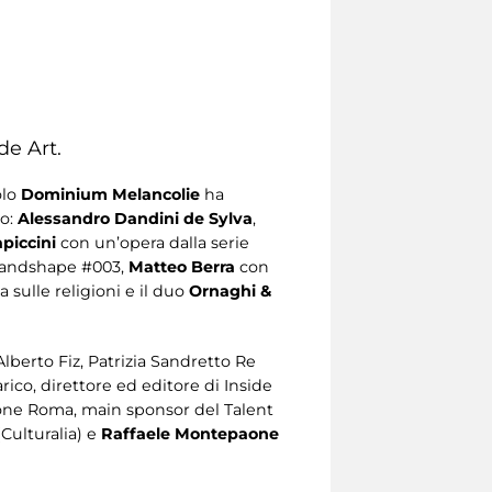
de Art.
olo
Dominium Melancolie
ha
so:
Alessandro Dandini de Sylva
,
piccini
con un’opera dalla serie
andshape #003,
Matteo Berra
con
 sulle religioni e il duo
Ornaghi &
 Alberto Fiz, Patrizia Sandretto Re
co, direttore ed editore di Inside
one Roma, main sponsor del Talent
Culturalia) e
Raffaele Montepaone