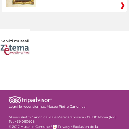
Servizi museali
Leggi le recensioni su:
Museo Pietro Canonica
Museo Pietro Canonica, viale Pietro Canonica - 00100 Roma (RM)
Tel. +39 060608
© 2017 Musei in Comune
/
Privacy
/
Exclusion de la