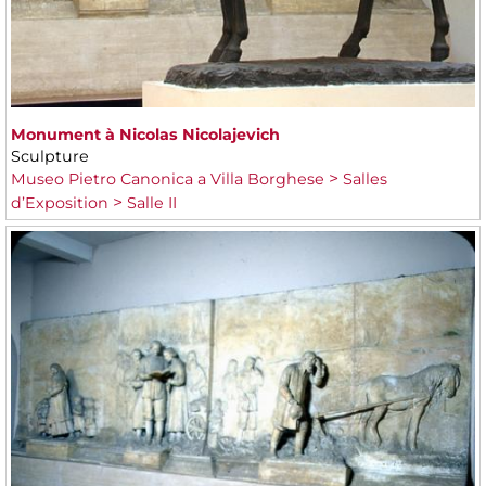
Monument à Nicolas Nicolajevich
Sculpture
Museo Pietro Canonica a Villa Borghese
Salles
d’Exposition
Salle II