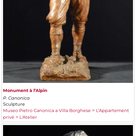
Monument à l’Alpin
P. Canonica
Sculpture
Museo Pietro Canonica a Villa Borghese
L’Appartement
privé
L'Atelier