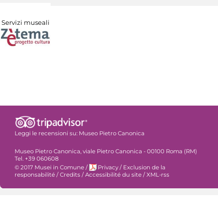
Servizi museali
Leggi le recensioni su:
Museo Pietro Canonica
Museo Pietro Canonica, viale Pietro Canonica - 00100 Roma (RM)
Tel. +39 060608
© 2017 Musei in Comune
/
Privacy
/
Exclusion de la
responsabilité
/
Credits
/
Accessibilité du site
/
XML-rss