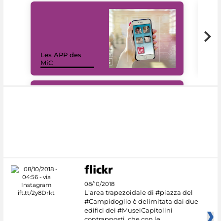
Les APP des
Les
MiC
rés
#DiscoverMiC
08/10/2018
L'area trapezoidale di #piazza del
#Campidoglio è delimitata dai due
edifici dei #MuseiCapitolini
contrapposti, che con le