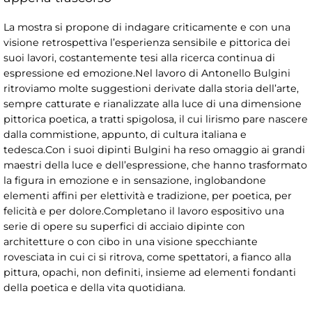
La mostra si propone di indagare criticamente e con una
visione retrospettiva l’esperienza sensibile e pittorica dei
suoi lavori, costantemente tesi alla ricerca continua di
espressione ed emozione.Nel lavoro di Antonello Bulgini
ritroviamo molte suggestioni derivate dalla storia dell’arte,
sempre catturate e rianalizzate alla luce di una dimensione
pittorica poetica, a tratti spigolosa, il cui lirismo pare nascere
dalla commistione, appunto, di cultura italiana e
tedesca.Con i suoi dipinti Bulgini ha reso omaggio ai grandi
maestri della luce e dell’espressione, che hanno trasformato
la figura in emozione e in sensazione, inglobandone
elementi affini per elettività e tradizione, per poetica, per
felicità e per dolore.Completano il lavoro espositivo una
serie di opere su superfici di acciaio dipinte con
architetture o con cibo in una visione specchiante
rovesciata in cui ci si ritrova, come spettatori, a fianco alla
pittura, opachi, non definiti, insieme ad elementi fondanti
della poetica e della vita quotidiana.