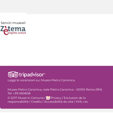
Servizi museali
Leggi le recensioni su:
Museo Pietro Canonica
Museo Pietro Canonica, viale Pietro Canonica - 00100 Roma (RM)
Tel. +39 060608
© 2017 Musei in Comune
/
Privacy
/
Exclusion de la
responsabilité
/
Credits
/
Accessibilité du site
/
XML-rss