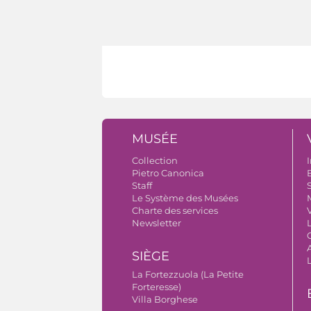
MUSÉE
Collection
I
Pietro Canonica
B
Staff
S
Le Système des Musées
Charte des services
V
Newsletter
A
SIÈGE
La Fortezzuola (La Petite
Forteresse)
Villa Borghese