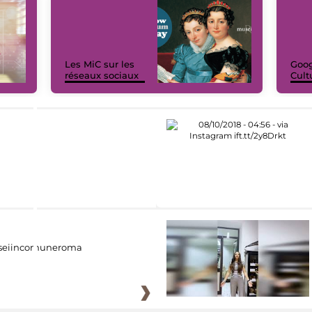
Les MiC sur les
Goog
réseaux sociaux
Cult
eiincomuneroma