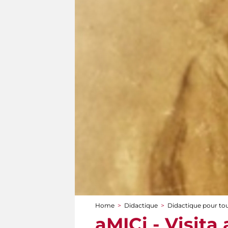
Home
>
Didactique
>
Didactique pour to
You are here
aMICi - Visita