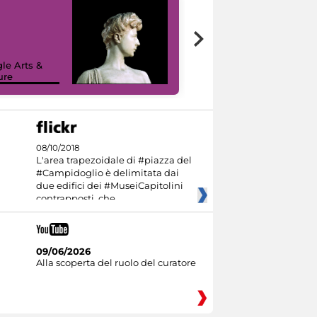
le Arts &
ure
I like MiC
08/10/2018
L'area trapezoidale di #piazza del
#Campidoglio è delimitata dai
due edifici dei #MuseiCapitolini
contrapposti, che
09/06/2026
Alla scoperta del ruolo del curatore