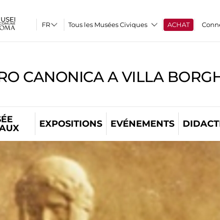
Tous les Musées Civiques
ACHAT
Conn
RO CANONICA A VILLA BORG
ÉE
EXPOSITIONS
EVÉNEMENTS
DIDACT
TAUX