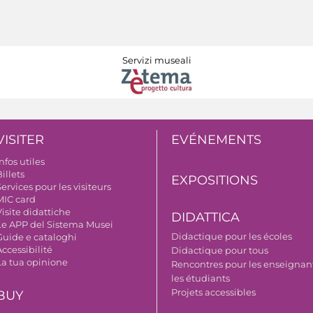
Servizi museali
VISITER
EVÉNEMENTS
nfos utiles
illets
EXPOSITIONS
ervices pour les visiteurs
MIC card
isite didattiche
DIDATTICA
Le APP del Sistema Musei
Didactique pour les écoles
Guide e cataloghi
ccessibilité
Didactique pour tous
La tua opinione
Rencontres pour les enseignant
les étudiants
Projets accessibles
BUY