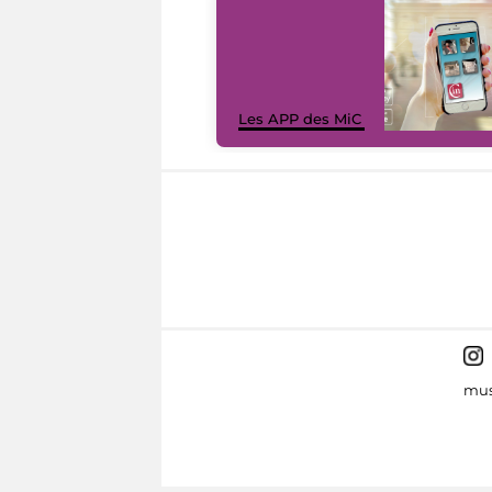
Les APP des MiC
mus