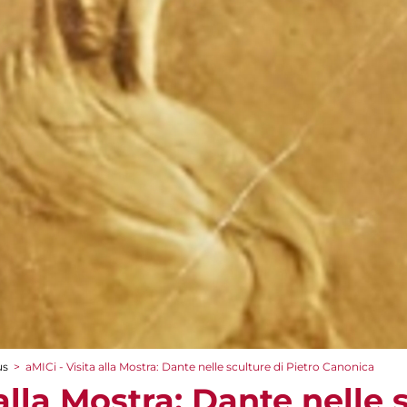
us
>
aMICi - Visita alla Mostra: Dante nelle sculture di Pietro Canonica
 alla Mostra: Dante nelle 