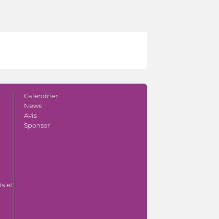
Calendrier
News
Avis
Sponsor
s et