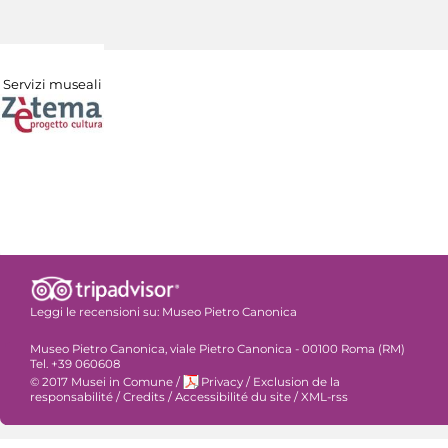
Servizi museali
Leggi le recensioni su:
Museo Pietro Canonica
Museo Pietro Canonica, viale Pietro Canonica - 00100 Roma (RM)
Tel. +39 060608
© 2017 Musei in Comune
/
Privacy
/
Exclusion de la
responsabilité
/
Credits
/
Accessibilité du site
/
XML-rss