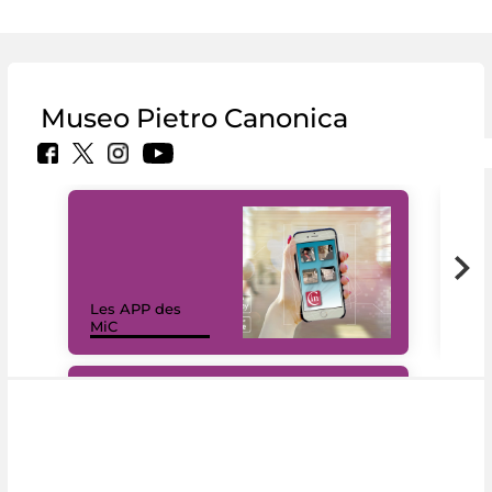
Museo Pietro Canonica
Les APP des
Les
MiC
rés