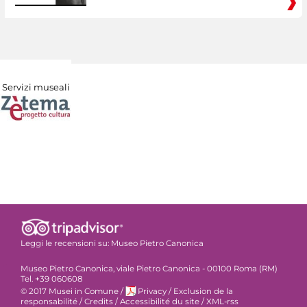
Servizi museali
Leggi le recensioni su:
Museo Pietro Canonica
Museo Pietro Canonica, viale Pietro Canonica - 00100 Roma (RM)
Tel. +39 060608
© 2017 Musei in Comune
/
Privacy
/
Exclusion de la
responsabilité
/
Credits
/
Accessibilité du site
/
XML-rss