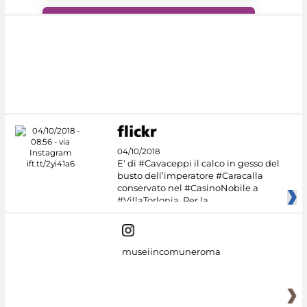
#DiscoverMiC
04/10/2018
E' di #Cavaceppi il calco in gesso del
busto dell’imperatore #Caracalla
conservato nel #CasinoNobile a
#VillaTorlonia. Per la
museiincomuneroma