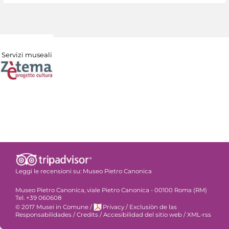
Servizi museali
Leggi le recensioni su:
Museo Pietro Canonica
Museo Pietro Canonica, viale Pietro Canonica - 00100 Roma (RM)
Tel. +39 060608
© 2017 Musei in Comune
/
Privacy
/
Exclusiòn de las
Responsabilidades
/
Credits
/
Accesibilidad del sitio web
/
XML-rss