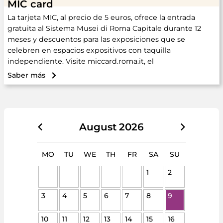
MIC card
La tarjeta MIC, al precio de 5 euros, ofrece la entrada
gratuita al Sistema Musei di Roma Capitale durante 12
meses y descuentos para las exposiciones que se
celebren en espacios expositivos con taquilla
independiente. Visite miccard.roma.it, el
Saber más
August
2026
MO
TU
WE
TH
FR
SA
SU
1
2
3
4
5
6
7
8
9
10
11
12
13
14
15
16