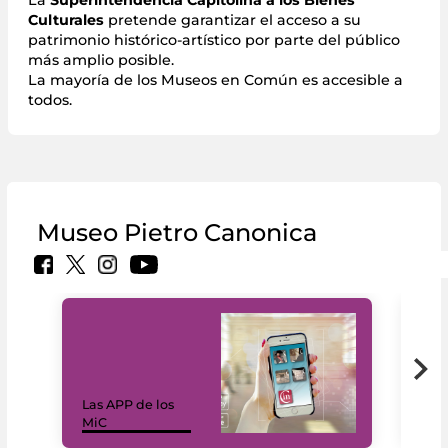
La
Superintendencia Capitolina a los Bienes
Culturales
pretende garantizar el acceso a su
patrimonio histórico-artístico por parte del público
más amplio posible.
La mayoría de los Museos en Común es accesible a
todos.
Museo Pietro Canonica
Las APP de los
I Mi
MiC
net