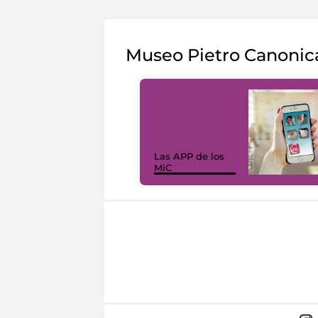
Museo Pietro Canonic
Las APP de los
MiC