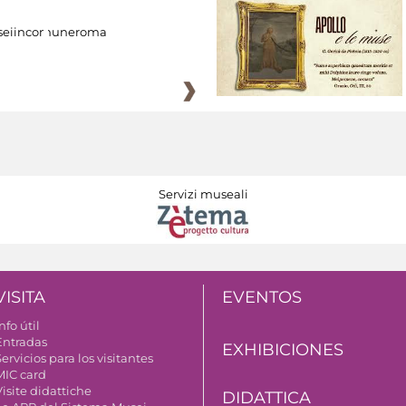
eiincomuneroma
Servizi museali
VISITA
EVENTOS
nfo útil
Entradas
EXHIBICIONES
ervicios para los visitantes
MIC card
isite didattiche
DIDATTICA