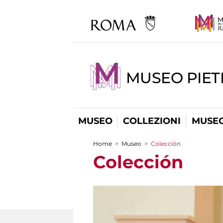
MUSEO PIET
MUSEO
COLLEZIONI
MUSEO
Home
>
Museo
>
Colección
You are here
Colección