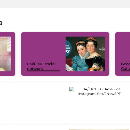
a
I MiC sui social
Goog
network
Cult