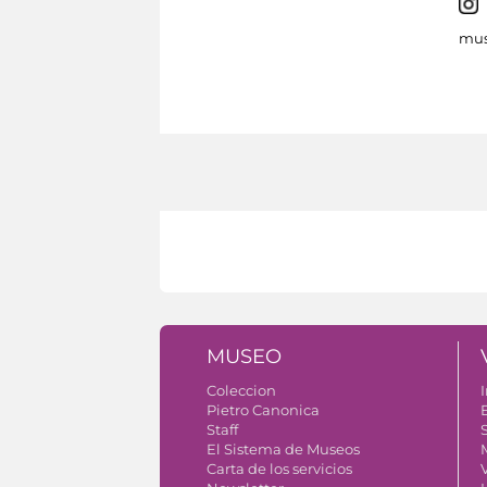
mus
MUSEO
Coleccion
I
Pietro Canonica
Staff
S
El Sistema de Museos
Carta de los servicios
V