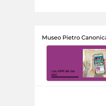
Museo Pietro Canonic
Las APP de los
MiC