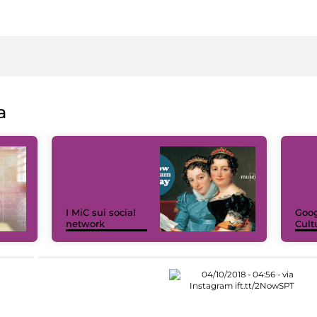
a
I MiC sui social
Goog
network
Cult