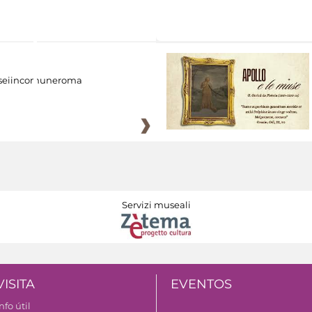
eiincomuneroma
Servizi museali
VISITA
EVENTOS
nfo útil