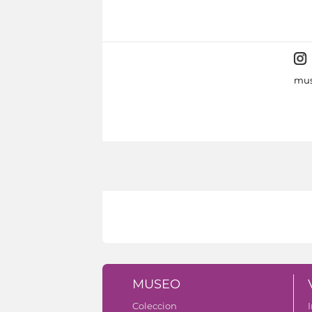
mus
MUSEO
Coleccion
I