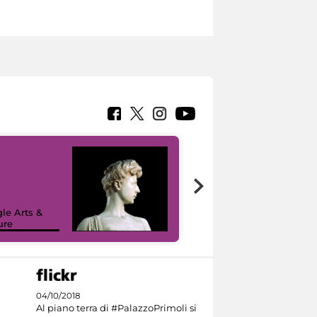
le Arts &
ure
I like MiC
04/10/2018
Al piano terra di #PalazzoPrimoli si