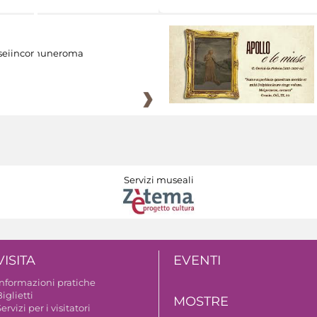
eiincomuneroma
Servizi museali
VISITA
EVENTI
Informazioni pratiche
iglietti
MOSTRE
ervizi per i visitatori