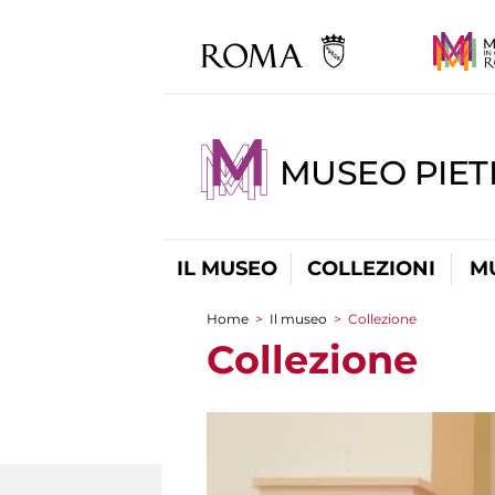
MUSEO PIET
IL MUSEO
COLLEZIONI
M
Home
>
Il museo
>
Collezione
Tu sei qui
Collezione