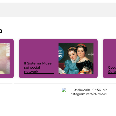
a
Il Sistema Musei
sui social
Goog
network
Cult