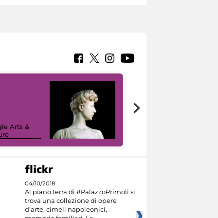
le Arts &
ure
I like MiC
04/10/2018
Al piano terra di #PalazzoPrimoli si
trova una collezione di opere
d’arte, cimeli napoleonici,
memorie familiari. La