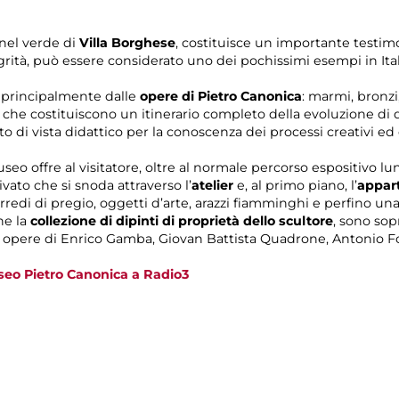
nel verde di
Villa Borghese
, costituisce un importante testi
egrità, può essere considerato uno dei pochissimi esempi in Ital
a principalmente dalle
opere di Pietro Canonica
: marmi, bronzi
 che costituiscono un itinerario completo della evoluzione di 
 di vista didattico per la conoscenza dei processi creativi ed 
seo offre al visitatore, oltre al normale percorso espositivo lun
vato che si snoda attraverso l’
atelier
e, al primo piano, l’
appart
rredi di pregio, oggetti d’arte, arazzi fiamminghi e perfino un
he la
collezione di dipinti di proprietà dello scultore
, sono sop
 opere di Enrico Gamba, Giovan Battista Quadrone, Antonio Font
seo Pietro Canonica a Radio3