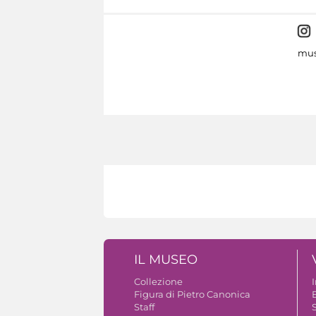
mus
IL MUSEO
Collezione
Figura di Pietro Canonica
B
Staff
S