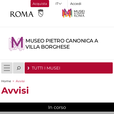
Acquista
Accedi
MUSEO PIETRO CANONICA A
VILLA BORGHESE
TUTTI I MUSEI
Home
>
Avvisi
Tu sei qui
Avvisi
In corso
(scheda attiva)