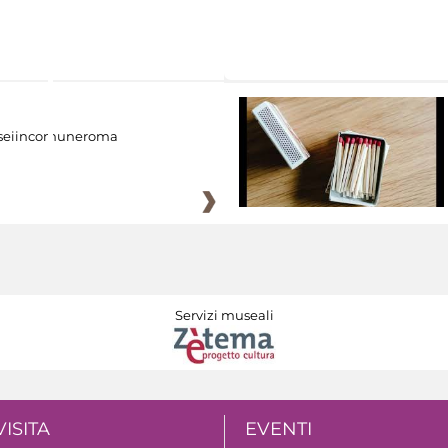
eiincomuneroma
Servizi museali
VISITA
EVENTI