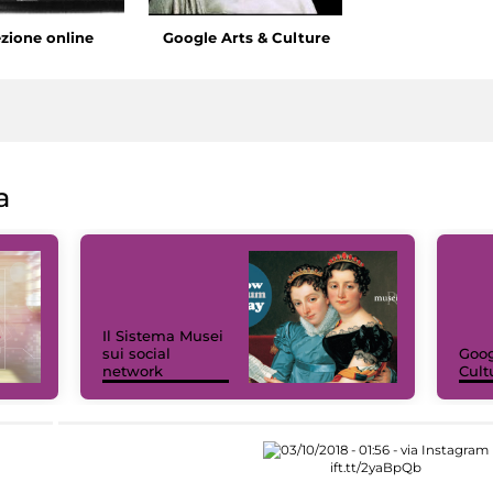
ezione online
Google Arts & Culture
a
Il Sistema Musei
sui social
Goog
network
Cult