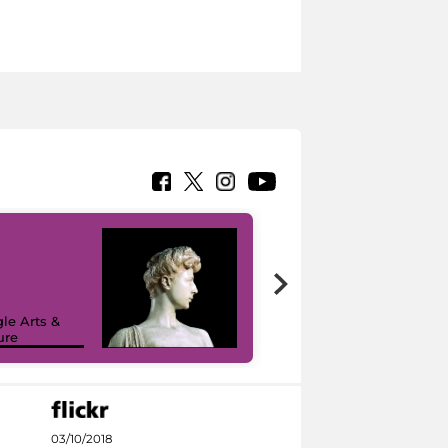
le Arts &
ure
I like MiC
03/10/2018