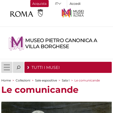
Acquista
Accedi
MUSEO PIETRO CANONICA A
VILLA BORGHESE
TUTTI I MUSEI
Home
>
Collezioni
>
Sale espositive
>
Sala I
>
Le comunicande
Tu sei qui
Le comunicande