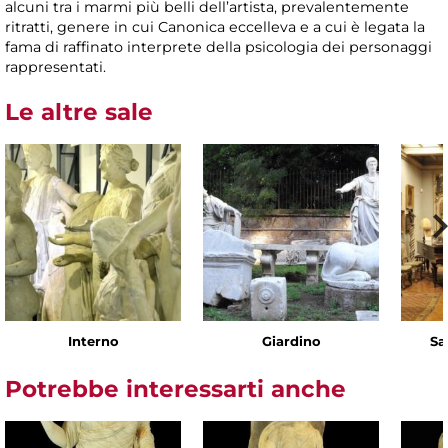
alcuni tra i marmi più belli dell’artista, prevalentemente
ritratti, genere in cui Canonica eccelleva e a cui è legata la
fama di raffinato interprete della psicologia dei personaggi
rappresentati.
Le altre sale
Interno
Giardino
Sa
Potrebbe interessarti anche