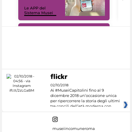
Il 
Le APP del
Mus
Sistema Musei
net
#DiscoverMiC
02/10/2018
Ai #MuseiCapitolini fino al 9
dicembre 2018 un’occasione unica
per ripercorrere la storia degli ultimi
tre concili dell’età moderna con
museiincomuneroma