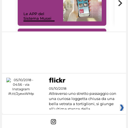
Il 
Le APP del
Mus
Sistema Musei
net
#DiscoverMiC
05/10/2018
Attraverso uno stretto passaggio con
una curiosa loggetta chiusa da una
bella vetrata a tortiglioni, si giunge
all'ultima stanza della