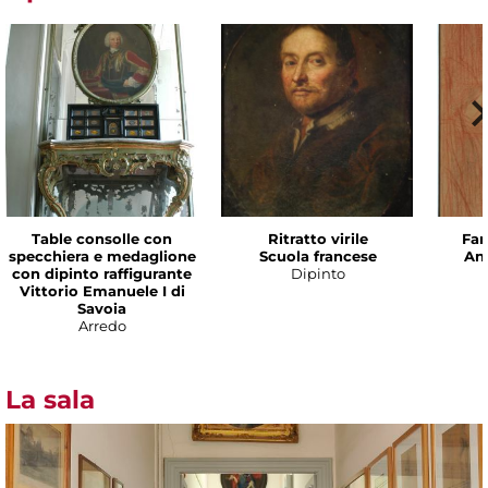
Table consolle con
Ritratto virile
Fan
specchiera e medaglione
Scuola francese
An
con dipinto raffigurante
Dipinto
Vittorio Emanuele I di
Savoia
Arredo
La sala