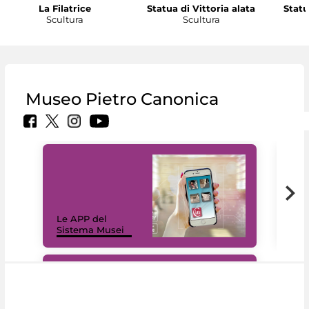
La Filatrice
Statua di Vittoria alata
Statu
Scultura
Scultura
Museo Pietro Canonica
Il 
Le APP del
Mus
Sistema Musei
net