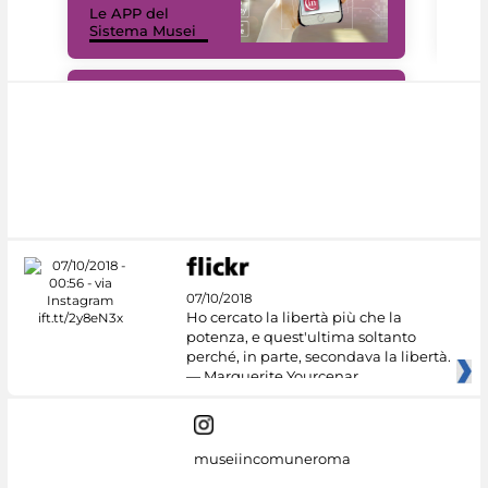
Le APP del
Mus
Sistema Musei
net
#DiscoverMiC
07/10/2018
Ho cercato la libertà più che la
potenza, e quest'ultima soltanto
perché, in parte, secondava la libertà.
— Marguerite Yourcenar
museiincomuneroma