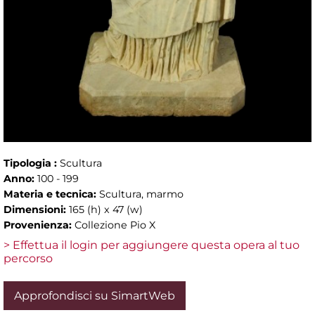
Tipologia :
Scultura
Anno:
100 - 199
Materia e tecnica:
Scultura, marmo
Dimensioni:
165 (h) x 47 (w)
Provenienza:
Collezione Pio X
> Effettua il login per aggiungere questa opera al tuo
percorso
Approfondisci su SimartWeb