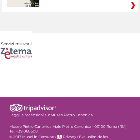
Servizi museali
Leggi le recensioni su:
Museo Pietro Canonica
Museo Pietro Canonica, viale Pietro Canonica - 00100 Roma (RM)
Tel. +39 060608
© 2017 Musei in Comune
/
Privacy
/
Exclusiòn de las