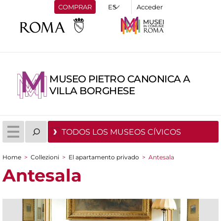
COMPRAR
Acceder
MUSEO PIETRO CANONICA A
VILLA BORGHESE
TODOS LOS MUSEOS CÍVICOS
Home
>
Collezioni
>
El apartamento privado
>
Antesala
You are here
Antesala