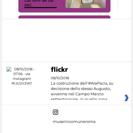
Las APP de los
I Mi
MiC
net
#DiscoverMiC
08/10/2018
La costruzione dell'#AraPacis, su
decisione dello stesso Augusto,
avvenne nel Campo Marzio
settentrionale, in quella zona
museiincomuneroma