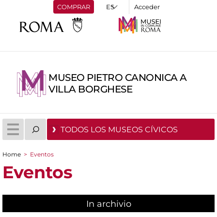
COMPRAR
Acceder
MUSEO PIETRO CANONICA A
VILLA BORGHESE
TODOS LOS MUSEOS CÍVICOS
Home
>
Eventos
You are here
Eventos
In archivio