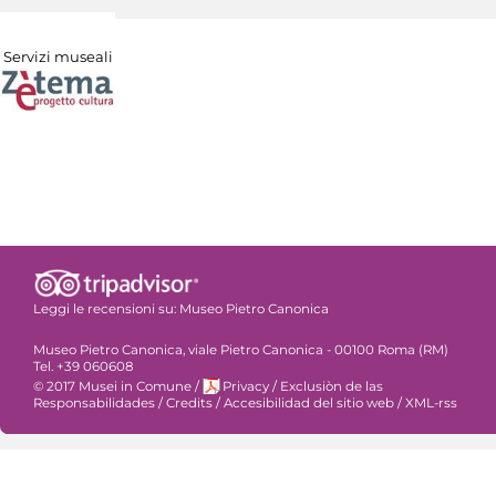
Servizi museali
Leggi le recensioni su:
Museo Pietro Canonica
Museo Pietro Canonica, viale Pietro Canonica - 00100 Roma (RM)
Tel. +39 060608
© 2017 Musei in Comune
/
Privacy
/
Exclusiòn de las
Responsabilidades
/
Credits
/
Accesibilidad del sitio web
/
XML-rss