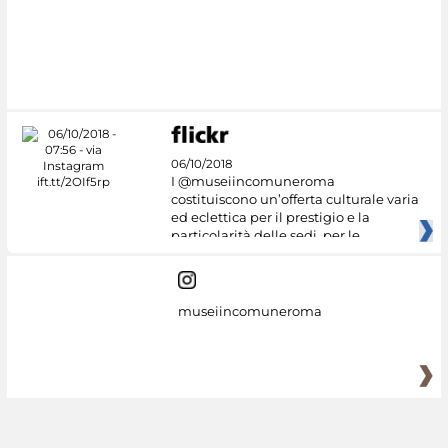
#DiscoverMiC
06/10/2018
I @museiincomuneroma
costituiscono un’offerta culturale varia
ed eclettica per il prestigio e la
particolarità delle sedi, per le
museiincomuneroma