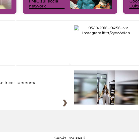
I MiC sui social
Goog
network
Cult
eiincomuneroma
Servizi museali