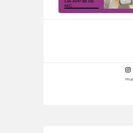
Las APP de los
MiC
mus