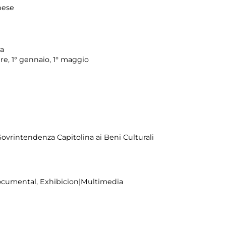
hese
ma
re, 1° gennaio, 1° maggio
 Sovrintendenza Capitolina ai Beni Culturali
Documental, Exhibicion|Multimedia