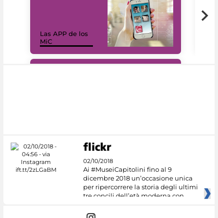
Las APP de los
I Mi
MiC
net
#DiscoverMiC
02/10/2018
Ai #MuseiCapitolini fino al 9
dicembre 2018 un’occasione unica
per ripercorrere la storia degli ultimi
tre concili dell’età moderna con