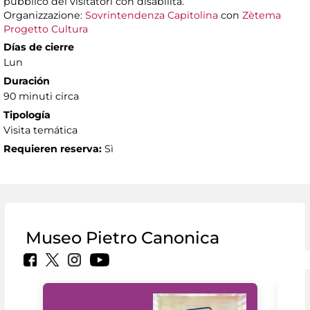
pubblico dei visitatori con disabilità.
Organizzazione:
Sovrintendenza Capitolina
con
Zètema
Progetto Cultura
Días de cierre
Lun
Duración
90 minuti circa
Tipología
Visita temática
Requieren reserva:
Sì
Museo Pietro Canonica