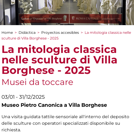
Home
>
Didáctica
>
Proyectos accesibles
>
La mitologia classica nelle
You are here
sculture di Villa Borghese - 2025
La mitologia classica
nelle sculture di Villa
Borghese - 2025
Musei da toccare
03/01 - 31/12/2025
Museo Pietro Canonica a Villa Borghese
Una visita guidata tattile-sensoriale all'interno del deposito
delle sculture con operatori specializzati disponibile su
richiesta.