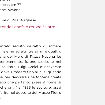
 spess. cm 77
iazza Navona
ture di Villa Borghese
ter des chefs-d'œuvre à votre
entato seduto nell’atto di soffiare
 insieme ad altri tre simili e quattro
ana del Moro di Piazza Navona. Le
terioramento, furono sostituite nel
 scultore Luigi Amici e ricoverate
o dove rimasero fino al 1909 quando
se per decorare una fontana creata
 Lago che pertanto prese il nome di
heroni. Nel 1988 le sculture, assai
sferite nel deposito del Museo Pietro
.