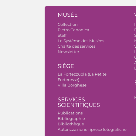
MUSÉE
Collection
I
Pietro Canonica
B
Staff
S
Le Système des Musées
Charte des services
V
Newsletter
A
SIÈGE
La Fortezzuola (La Petite
Forteresse)
Villa Borghese
SERVICES
SCIENTIFIQUES
Publications
Bibliographie
Bibliothèque
Autorizzazione riprese fotografiche