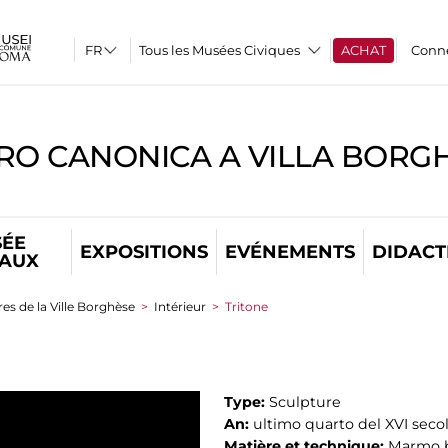
Tous les Musées Civiques
ACHAT
Conn
RO CANONICA A VILLA BORG
ÉE
EXPOSITIONS
EVÉNEMENTS
DIDACT
TAUX
es de la Ville Borghèse
>
Intérieur
>
Tritone
Type:
Sculpture
An:
ultimo quarto del XVI seco
Matière et technique:
Marmo 