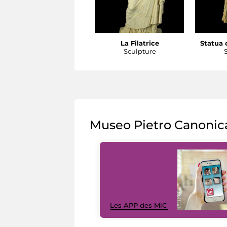
La Filatrice
Statua d
Sculpture
Museo Pietro Canonic
Les APP des MiC