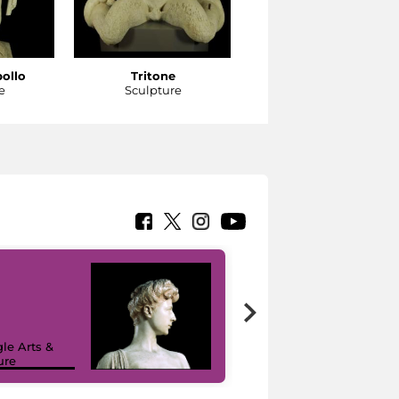
pollo
Tritone
Tritone
e
Sculpture
Sculpture
le Arts &
ure
I like MiC