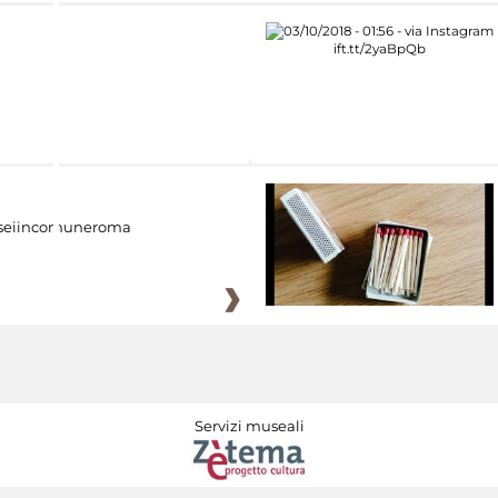
eiincomuneroma
Servizi museali