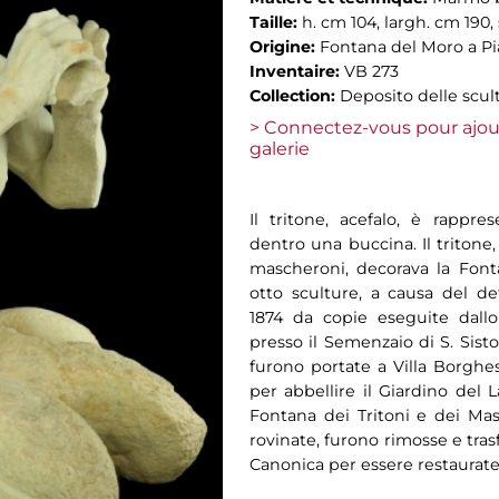
Taille:
h. cm 104, largh. cm 190,
Origine:
Fontana del Moro a P
Inventaire:
VB 273
Collection:
Deposito delle scul
> Connectez-vous pour ajou
galerie
Il tritone, acefalo, è rappres
dentro una buccina. Il tritone,
mascheroni, decorava la Font
otto sculture, a causa del de
1874 da copie eseguite dallo
presso il Semenzaio di S. Sist
furono portate a Villa Borghe
per abbellire il Giardino del
Fontana dei Tritoni e dei Masc
rovinate, furono rimosse e tra
Canonica per essere restaurate