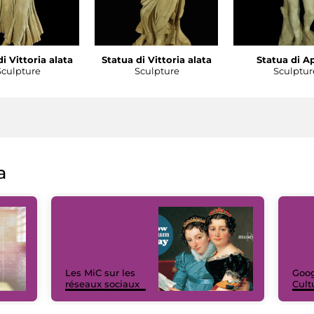
i Vittoria alata
Statua di Vittoria alata
Statua di A
Sculpture
Sculpture
Sculptur
a
Les MiC sur les
Goog
réseaux sociaux
Cult