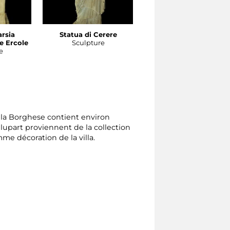
arsia
Statua di Cerere
Statua di Ercole
e Ercole
Sculpture
Sculpture
e
illa Borghese contient environ
lupart proviennent de la collection
me décoration de la villa.