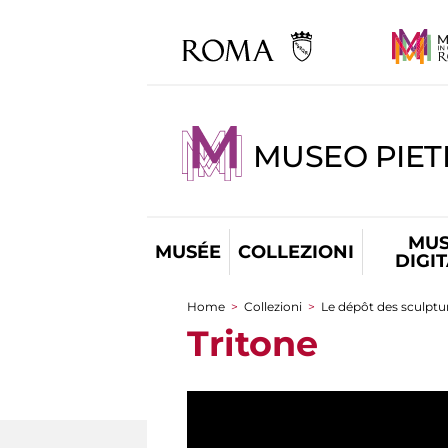
MUSEO PIET
MUS
MUSÉE
COLLEZIONI
DIGI
Home
>
Collezioni
>
Le dépôt des sculptur
You are here
Tritone