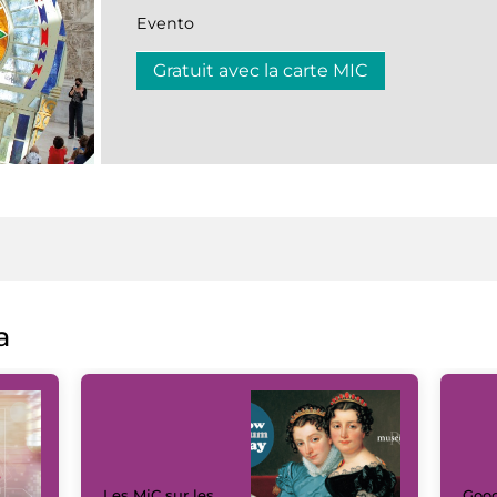
Evento
Gratuit avec la carte MIC
a
Les MiC sur les
Goog