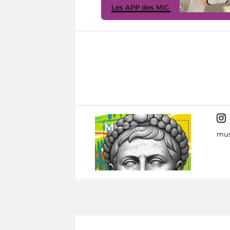
Les APP des MiC
mus