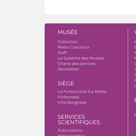
MUSÉE
Collection
I
Pietro Canonica
B
Staff
S
Le Système des Musées
Charte des services
V
Newsletter
A
SIÈGE
La Fortezzuola (La Petite
Forteresse)
Villa Borghese
SERVICES
SCIENTIFIQUES
Publications
Bibliographie