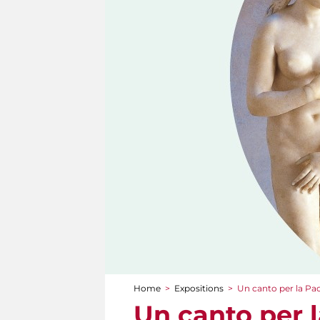
Home
>
Expositions
>
Un canto per la Pa
You are here
Un canto per 