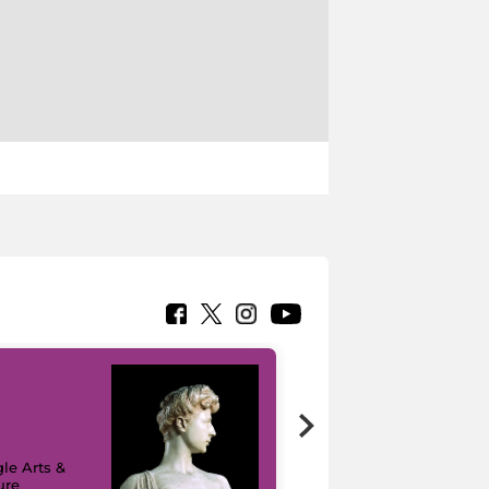
le Arts &
ure
I like MiC