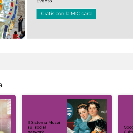
Evento
Gratis con la MIC card
a
Il Sistema Musei
sui social
Goog
network
Cult