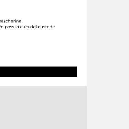
 mascherina
een pass (a cura del custode