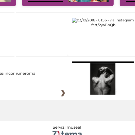
eiincomuneroma
Servizi museali