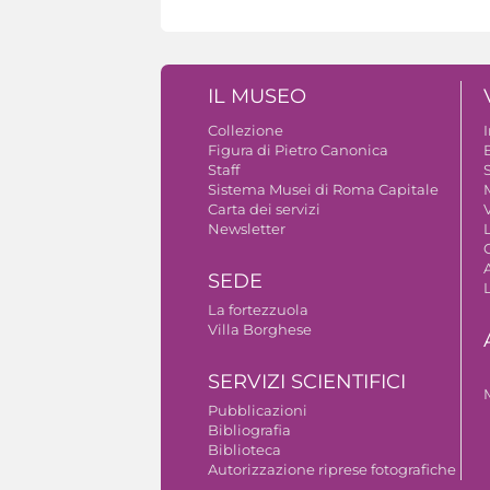
IL MUSEO
Collezione
Figura di Pietro Canonica
B
Staff
S
Sistema Musei di Roma Capitale
Carta dei servizi
V
Newsletter
A
SEDE
La fortezzuola
Villa Borghese
SERVIZI SCIENTIFICI
Pubblicazioni
Bibliografia
Biblioteca
Autorizzazione riprese fotografiche