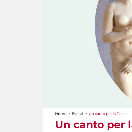
Home
>
Eventi
>
Un canto per la Pace
Tu sei qui
Un canto per 