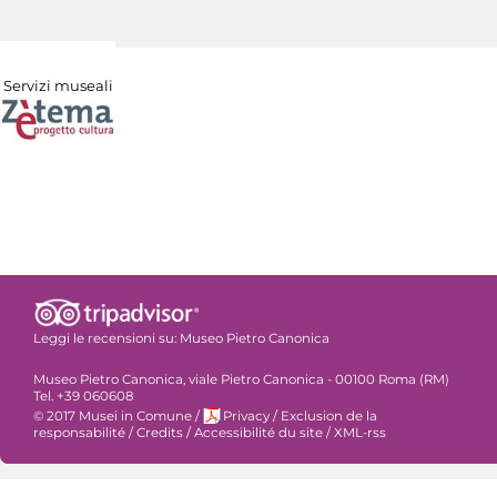
Servizi museali
Leggi le recensioni su:
Museo Pietro Canonica
Museo Pietro Canonica, viale Pietro Canonica - 00100 Roma (RM)
Tel. +39 060608
© 2017 Musei in Comune
/
Privacy
/
Exclusion de la
responsabilité
/
Credits
/
Accessibilité du site
/
XML-rss