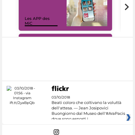
Les APP des
Les
MiC
rés
#DiscoverMiC
03/10/2018
Beati coloro che coltivano la voluttà
dell'attesa. — Jean Josipovici
Buongiorno dal Museo dell'#AraPacis
dove sono esposti i