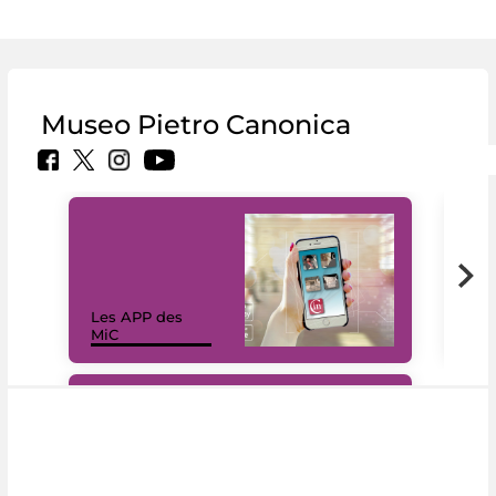
Museo Pietro Canonica
Les APP des
Les
MiC
rés