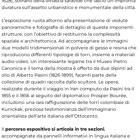
1628), sovrano della dinastia safavide che lasciò un’impronta
duratura sull’assetto urbanistico e monumentale della città.
L'esposizione ruota attorno alla presentazione di vedute
panoramiche e fotografie di dettaglio di queste imponenti
strutture, con l’obiettivo di restituirne la complessità
spaziale e architettonica. Ad accompagnare le immagini
due modelli tridimensionali in polvere di gesso e resina che
riproducono differenti tipologie di torri, insieme a materiali
audio-video. Un interessante legame tra il Museo Pietro
Canonica e il tema della mostra è offerto da due dipinti ad
olio di Alberto Pasini (1826-1899), facenti parte della
collezione di quadri raccolta dallo scultore. Le opere,
realizzate durante il viaggio in Iran compiuto da Pasini tra il
1855 e il 1856 al seguito del diplomatico Prosper Bourée,
includono una rara raffigurazione delle torri colombaie di
Kunickak, preziosa testimonianza dell’immaginario
orientalista dell’arte italiana dell’Ottocento.
Il
percorso espositivo si articola in tre sezioni
,
accompagnate da pannelli informativi in lingua italiana e