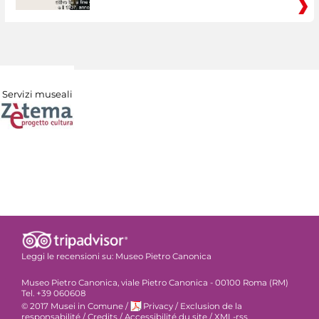
Servizi museali
Leggi le recensioni su:
Museo Pietro Canonica
Museo Pietro Canonica, viale Pietro Canonica - 00100 Roma (RM)
Tel. +39 060608
© 2017 Musei in Comune
/
Privacy
/
Exclusion de la
responsabilité
/
Credits
/
Accessibilité du site
/
XML-rss