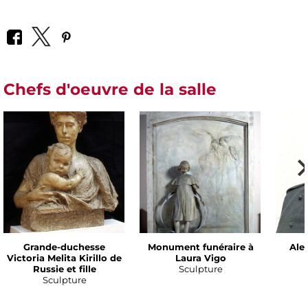
Chefs d'oeuvre de la salle
Grande-duchesse
Monument funéraire à
Alex
Victoria Melita Kirillo de
Laura Vigo
Russie et fille
Sculpture
Sculpture