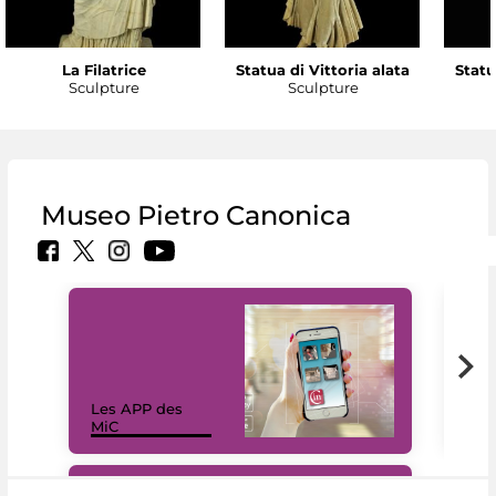
La Filatrice
Statua di Vittoria alata
Statu
Sculpture
Sculpture
Museo Pietro Canonica
Les APP des
Les
MiC
rés