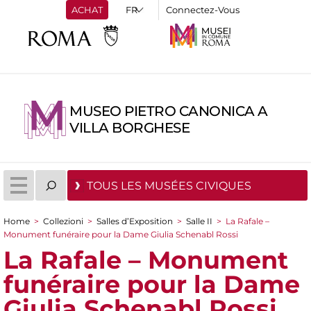
ACHAT
Connectez-Vous
MUSEO PIETRO CANONICA A
VILLA BORGHESE
TOUS LES MUSÉES CIVIQUES
Home
>
Collezioni
>
Salles d’Exposition
>
Salle II
>
La Rafale –
You are here
Monument funéraire pour la Dame Giulia Schenabl Rossi
La Rafale – Monument
funéraire pour la Dame
Giulia Schenabl Rossi