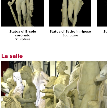
Statua di Ercole
Statua di Satiro in riposo
Sta
coronato
Sculpture
Sculpture
La salle