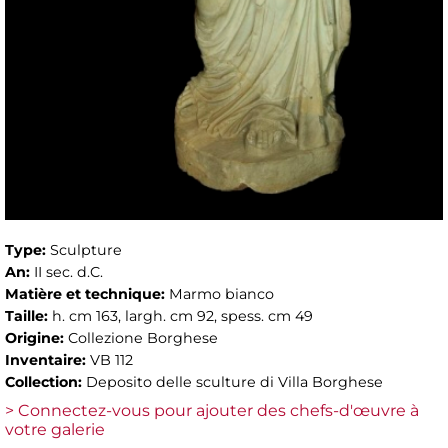
Type:
Sculpture
An:
II sec. d.C.
Matière et technique:
Marmo bianco
Taille:
h. cm 163, largh. cm 92, spess. cm 49
Origine:
Collezione Borghese
Inventaire:
VB 112
Collection:
Deposito delle sculture di Villa Borghese
> Connectez-vous pour ajouter des chefs-d'œuvre à
votre galerie