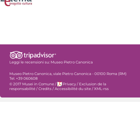
Leggi le recensioni su:
Museo Pietro Canonica
Museo Pietro Canonica, viale Pietro Canonica - 00100 Roma (RM)
Tel. +39 060608
© 2017 Musei in Comune
/
Privacy
/
Exclusion de la
responsabilité
/
Credits
/
Accessibilité du site
/
XML-rss