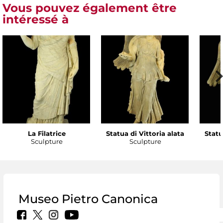
Vous pouvez également être
intéressé à
La Filatrice
Statua di Vittoria alata
Statu
Sculpture
Sculpture
Museo Pietro Canonica