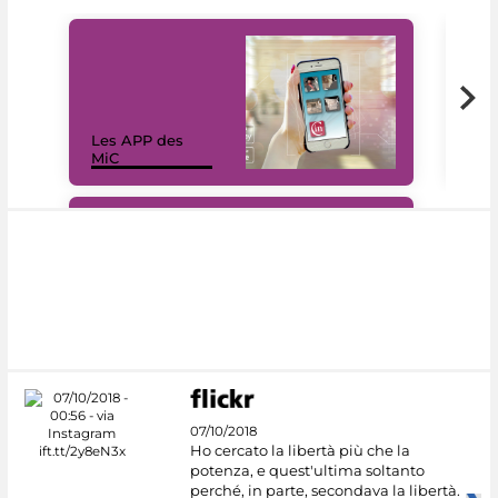
Les APP des
Les
MiC
rés
#DiscoverMiC
07/10/2018
Ho cercato la libertà più che la
potenza, e quest'ultima soltanto
perché, in parte, secondava la libertà.