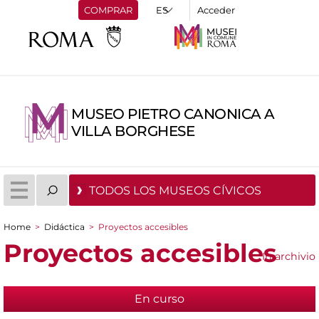
COMPRAR
Acceder
MUSEO PIETRO CANONICA A
VILLA BORGHESE
TODOS LOS MUSEOS CÍVICOS
Home
>
Didáctica
>
Proyectos accesibles
You are here
Proyectos accesibles
In archivio
En curso
(active tab)