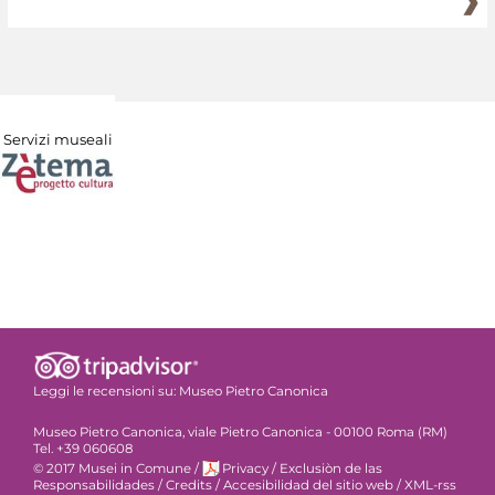
Servizi museali
Leggi le recensioni su:
Museo Pietro Canonica
Museo Pietro Canonica, viale Pietro Canonica - 00100 Roma (RM)
Tel. +39 060608
© 2017 Musei in Comune
/
Privacy
/
Exclusiòn de las
Responsabilidades
/
Credits
/
Accesibilidad del sitio web
/
XML-rss