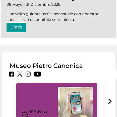
06 Mayo - 31 Diciembre 2026
Una visita guidata tattile-sensoriale con operatori
specializzati disponibile su richiesta
Gratis
Museo Pietro Canonica
Las APP de los
I Mi
MiC
net