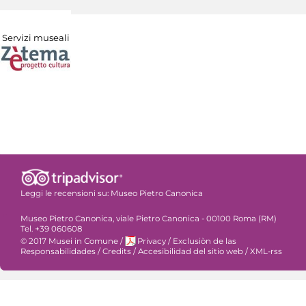
Servizi museali
Leggi le recensioni su:
Museo Pietro Canonica
Museo Pietro Canonica, viale Pietro Canonica - 00100 Roma (RM)
Tel. +39 060608
© 2017 Musei in Comune
/
Privacy
/
Exclusiòn de las
Responsabilidades
/
Credits
/
Accesibilidad del sitio web
/
XML-rss