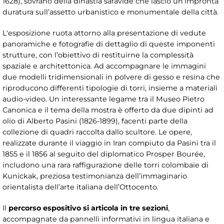
1628), sovrano della dinastia safavide che lasciò un’impronta
duratura sull’assetto urbanistico e monumentale della città.
L'esposizione ruota attorno alla presentazione di vedute
panoramiche e fotografie di dettaglio di queste imponenti
strutture, con l’obiettivo di restituirne la complessità
spaziale e architettonica. Ad accompagnare le immagini
due modelli tridimensionali in polvere di gesso e resina che
riproducono differenti tipologie di torri, insieme a materiali
audio-video. Un interessante legame tra il Museo Pietro
Canonica e il tema della mostra è offerto da due dipinti ad
olio di Alberto Pasini (1826-1899), facenti parte della
collezione di quadri raccolta dallo scultore. Le opere,
realizzate durante il viaggio in Iran compiuto da Pasini tra il
1855 e il 1856 al seguito del diplomatico Prosper Bourée,
includono una rara raffigurazione delle torri colombaie di
Kunickak, preziosa testimonianza dell’immaginario
orientalista dell’arte italiana dell’Ottocento.
Il
percorso espositivo si articola in tre sezioni
,
accompagnate da pannelli informativi in lingua italiana e