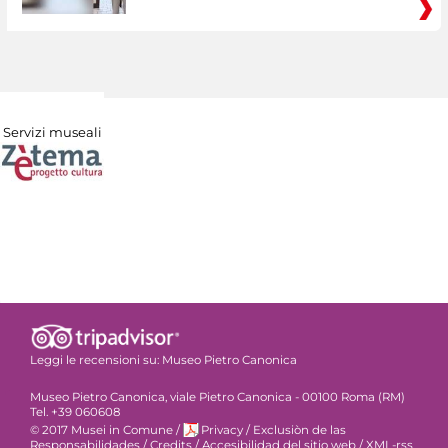
Servizi museali
Leggi le recensioni su:
Museo Pietro Canonica
Museo Pietro Canonica, viale Pietro Canonica - 00100 Roma (RM)
Tel. +39 060608
© 2017 Musei in Comune
/
Privacy
/
Exclusiòn de las
Responsabilidades
/
Credits
/
Accesibilidad del sitio web
/
XML-rss