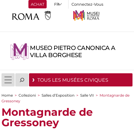
ACHAT
Connectez-Vous
MUSEO PIETRO CANONICA A
VILLA BORGHESE
TOUS LES MUSÉES CIVIQUES
Home
>
Collezioni
>
Salles d’Exposition
>
Salle VII
>
Montagnarde de
You are here
Gressoney
Montagnarde de
Gressoney