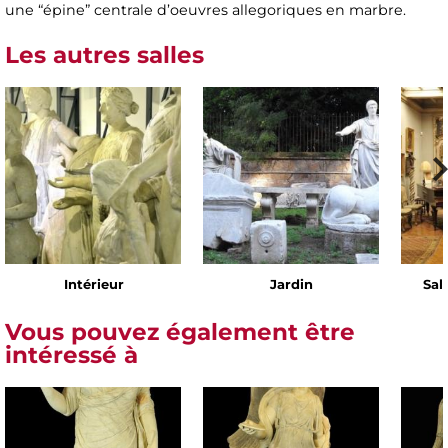
une “épine” centrale d’oeuvres allegoriques en marbre.
Les autres salles
Intérieur
Jardin
Sal
Vous pouvez également être
intéressé à