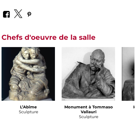
Chefs d'oeuvre de la salle
L’Abîme
Monument à Tommaso
K
Sculpture
Vallauri
Sculpture