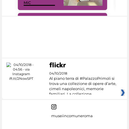
MiC
rés
#DiscoverMiC
04/10/2018
Al piano terra di #PalazzoPrimoli si
trova una collezione di opere d’arte,
cimeli napoleonici, memorie
familiari. La collezione
museiincomuneroma