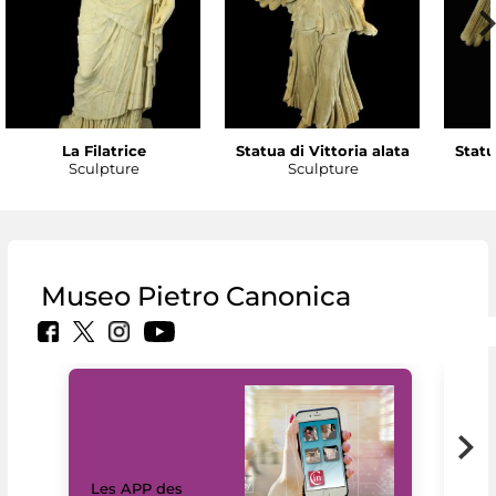
La Filatrice
Statua di Vittoria alata
Statu
Sculpture
Sculpture
Museo Pietro Canonica
Les APP des
Les