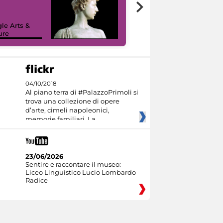
le Arts &
ure
I like MiC
04/10/2018
Al piano terra di #PalazzoPrimoli si
trova una collezione di opere
d’arte, cimeli napoleonici,
memorie familiari. La
23/06/2026
Sentire e raccontare il museo:
Liceo Linguistico Lucio Lombardo
Radice