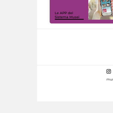
Le APP del
Sistema Musei
mus