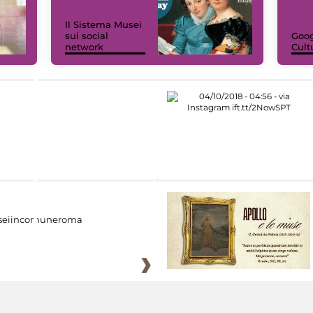
Il Sistema Musei
sui social
Goog
network
Cult
eiincomuneroma