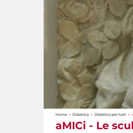
Home
>
Didattica
>
Didattica per tutti
>
Tu sei qui
aMICi - Le scu