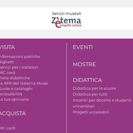
Servizi museali
VISITA
EVENTI
Informazioni pratiche
iglietti
MOSTRE
ervizi per i visitatori
MIC card
isite didattiche
DIDATTICA
Le APP del Sistema Musei
Didattica per le scuole
Guide e cataloghi
ccessibilità
Didattica per tutti
La tua opinione
Incontri per docenti e studenti
universitari
Progetti accessibili
ACQUISTA
MIC card