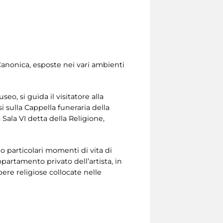
 Canonica, esposte nei vari ambienti
o, si guida il visitatore alla
si sulla Cappella funeraria della
 Sala VI detta della Religione,
no particolari momenti di vita di
artamento privato dell’artista, in
pere religiose collocate nelle