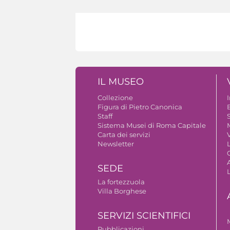
IL MUSEO
Collezione
Figura di Pietro Canonica
B
Staff
S
Sistema Musei di Roma Capitale
Carta dei servizi
V
Newsletter
A
SEDE
La fortezzuola
Villa Borghese
SERVIZI SCIENTIFICI
Pubblicazioni