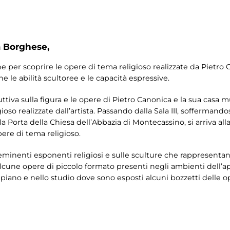
a Borghese,
ne per scoprire le opere di tema religioso realizzate da Pietro
 le abilità scultoree e le capacità espressive.
va sulla figura e le opere di Pietro Canonica e la sua casa muse
oso realizzate dall’artista. Passando dalla Sala III, soffermando
a Porta della Chiesa dell’Abbazia di Montecassino, si arriva alla
pere di tema religioso.
 di eminenti esponenti religiosi e sulle sculture che rappresenta
cune opere di piccolo formato presenti negli ambienti dell’app
I piano e nello studio dove sono esposti alcuni bozzetti delle o