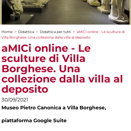
Home
>
Didattica
>
Didattica per tutti
>
aMICi online - Le sculture di
Tu sei qui
Villa Borghese. Una collezione dalla villa al deposito
aMICi online - Le
sculture di Villa
Borghese. Una
collezione dalla villa al
deposito
30/09/2021
Museo Pietro Canonica a Villa Borghese,
piattaforma Google Suite