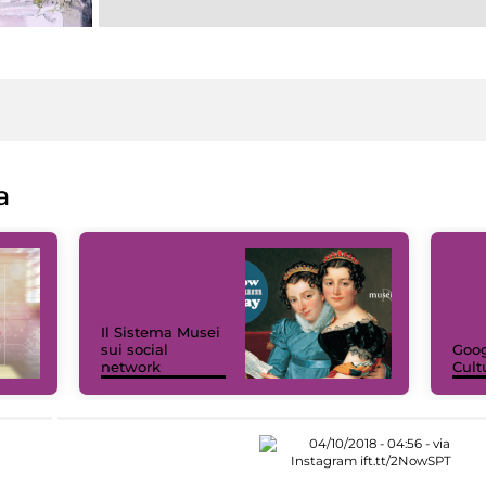
a
Il Sistema Musei
sui social
Goog
network
Cult