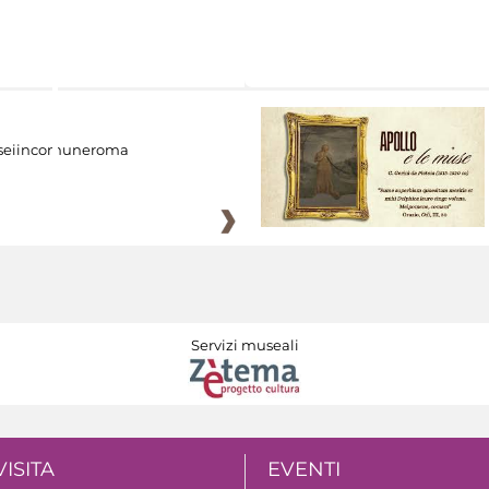
eiincomuneroma
Servizi museali
VISITA
EVENTI