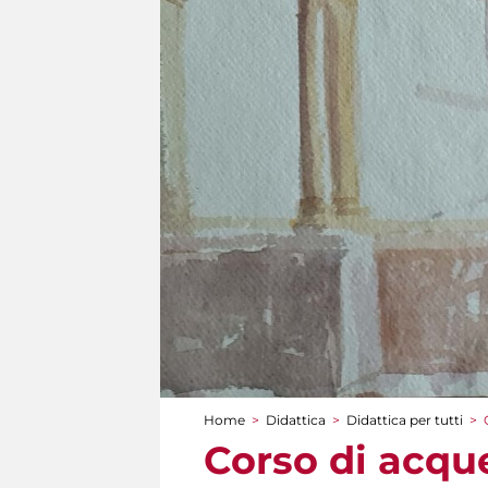
Home
>
Didattica
>
Didattica per tutti
>
Tu sei qui
Corso di acque