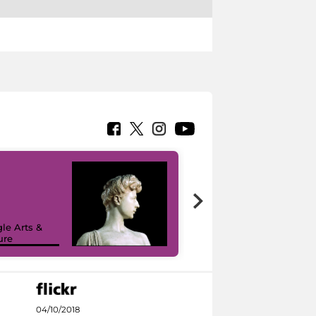
le Arts &
ure
I like MiC
04/10/2018