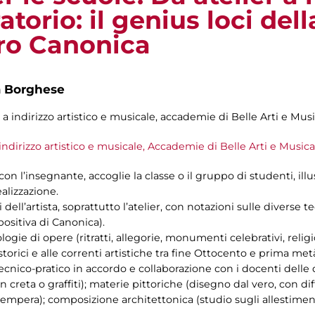
torio: il genius loci dell
ro Canonica
a Borghese
i a indirizzo artistico e musicale, accademie di Belle Arti e Musi
 indirizzo artistico e musicale, Accademie di Belle Arti e Musica
 con l’insegnante, accoglie la classe o il gruppo di studenti, illu
alizzazione.
 dell’artista, soprattutto l’atelier, con notazioni sulle diverse t
positiva di Canonica).
ologie di opere (ritratti, allegorie, monumenti celebrativi, relig
storici e alle correnti artistiche tra fine Ottocento e prima me
 tecnico-pratico in accordo e collaborazione con i docenti delle 
n creta o graffiti); materie pittoriche (disegno dal vero, con di
tempera); composizione architettonica (studio sugli allestiment