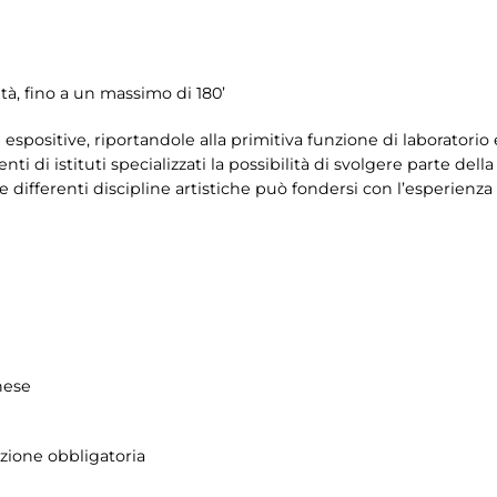
tà, fino a un massimo di 180’
ale espositive, riportandole alla primitiva funzione di laboratorio
i di istituti specializzati la possibilità di svolgere parte della 
e differenti discipline artistiche può fondersi con l’esperienz
hese
azione obbligatoria