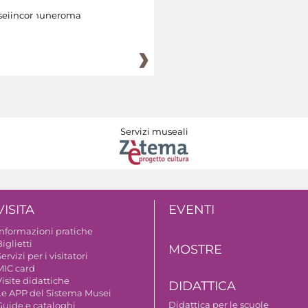
eiincomuneroma
Servizi museali
VISITA
EVENTI
Informazioni pratiche
iglietti
MOSTRE
ervizi per i visitatori
MIC card
isite didattiche
DIDATTICA
Le APP del Sistema Musei
Didattica per le scuole
Guide e cataloghi