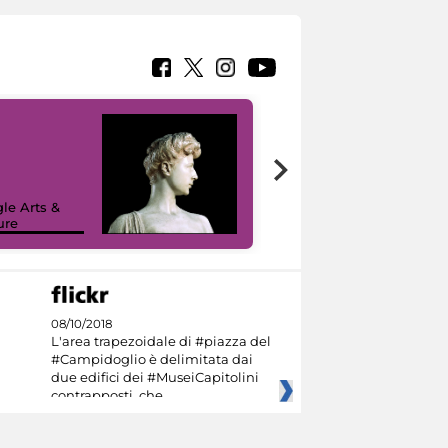
le Arts &
ure
I like MiC
08/10/2018
L'area trapezoidale di #piazza del
#Campidoglio è delimitata dai
due edifici dei #MuseiCapitolini
contrapposti, che