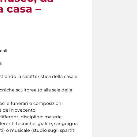
a casa –
cali
li
strando la caratteristica della casa e
ecniche scultoree (o alla sala della
iosi e funerari o composizioni
tà del Novecento.
differenti discipline: materie
fferenti tecniche: grafite, sanguigna
i) o musicale (studio sugli spartiti