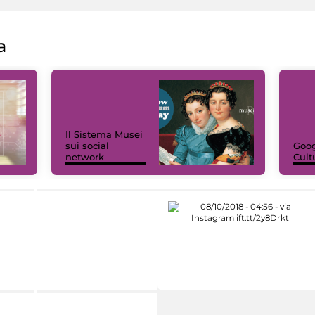
a
Il Sistema Musei
sui social
Goog
network
Cult