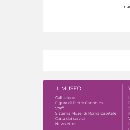
mus
IL MUSEO
Collezione
Figura di Pietro Canonica
B
Staff
S
Sistema Musei di Roma Capitale
Carta dei servizi
V
Newsletter